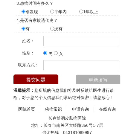
3.患病时间有多久？
刚发现
半年内
1年以上
4.是否有家族遗传史？
有
没有
姓名：
性别：
男
女
联系方式：
温馨提示：
您所填的信息我们将及时反馈给医生进行诊
断，对于您的个人信息我们承诺绝对保密！请您放心！
医院首页
疾病常识
电话咨询
在线咨询
长春博润皮肤病医院
地址：长春市南关区大经路356号1-7层
咨询热线：
043181089997