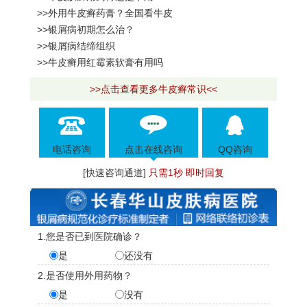
>>外用牛皮癣药膏？全国看牛皮
>>银屑病初期怎么治？
>>银屑病结缔组织
>>牛皮癣用红霉素软膏有用吗
>>点击查看更多牛皮癣常识<<
电话咨询
点击在线咨询
QQ咨询
[快速咨询通道]
只需1秒 即时回复
1.您是否已到医院确诊？
是
还没有
2.是否使用外用药物？
是
没有