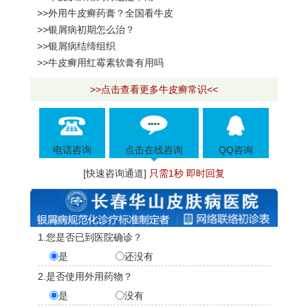
>>外用牛皮癣药膏？全国看牛皮
>>银屑病初期怎么治？
>>银屑病结缔组织
>>牛皮癣用红霉素软膏有用吗
>>点击查看更多牛皮癣常识<<
电话咨询
点击在线咨询
QQ咨询
[快速咨询通道]
只需1秒 即时回复
1.您是否已到医院确诊？
是
还没有
2.是否使用外用药物？
是
没有