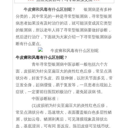
牛皮癣和风毒有什么区别呢
？ 银屑病是有多种
分类的，其中常见的一种是寻常型银屑病，寻常型银屑
病患者如果没有及时治疗的话，就可能演变成其它类型
的银屑病，所以老年人得了寻常型银屑病要做好诊断，
然后进行治疗，下面就为大家介绍一下寻常型银屑病诊
断有什么要点。
牛皮癣和风毒有什么区别呢
？
青年寻常型银屑病中医诊断一般包括六个方
面，皮损初为针尖至扁豆大的炎性红色丘疹，常呈点滴
状分布，好发于头皮、四 肢伸侧，以肘关节面多见，常
泛发全身，起病缓慢，易于复发等，一旦患者出现如上
症状，一定要前往医院积极治疗，避免延误病 情。
中医诊断标准：
(1)皮损初为针尖至扁豆大的炎性红色丘疹，
常呈点滴状分布，迅速增大，表面覆盖银白色多层性鳞
屑，状如云母。鳞屑剥离后，可见薄膜现象及筛状出
血，基底浸润，可有同 形反应。陈旧皮疹可呈钱币状、