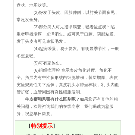
盘状、地图状等。
(2)好发于头皮、四肢伸侧，以肘关节面多见，
常泛发全身。
(3)部分病人可见指甲病变，轻者呈点状凹陷，
重者甲板增厚，光泽消失。或可见于口腔、阴部粘膜。
发于头皮者可见束状毛发 。
(4)起病缓慢，易于复发。有明显季节性，一般
冬重夏轻。
(5)可有家族史。
(6)组织病理检 查示表皮角化过度、角化不
全。角层内有中性多形核白细胞堆积，棘层增厚。表皮
突呈规则性向下延伸，真皮乳头水肿呈棒状，乳 头内血
管扩张，血管周围有炎性细胞浸润。
牛皮癣和风毒有什么区别呢
？如果您还有其他的相
关问题，欢迎咨询我们的在线专家，我们竭诚为您服
务，祝您早日康复。
特别提示
【
】