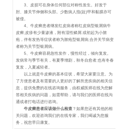
3、皮损可在身体任何部位对称性发生。好发于
肘、膝关节伸侧和头部。少数病人指(趾)甲和黏膜亦可
被侵。
4、牛皮癣患者继发红皮病者称红皮病型银屑病牛
皮癣;皮疹有少量渗液，附有湿性鳞屑.或初起为小脓
疱，伴有发热等症状者称为脓疱型银屑病;合并关节病变
者称为关节型银屑病。
5、牛皮癣容易急性发作，慢性经过，倾向复发。
发病常与季节有关，有夏季增剧，秋冬自愈者;也有冬春
复发，入夏减轻者。
以上就是牛皮癣的基本症状，希望大家要注意。为
了方便患者及有需要的人更好的了解所患疾病的相关信
息，提供免费的在线咨询服务，由权威医师在线为您解
答相关疾病的问题，如需帮助，请与我们的医师在线沟
通或者打电话进行咨询。
牛皮癣患者应该做什么检查
？如果您还有其他的相
关问题，欢迎咨询我们的在线专家，我们竭诚为您服
务，祝您早日康复。