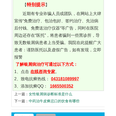
特别提示
【
】
近期有专业诈骗人员或团队，在网站上大肆
宣传“免费治疗、包治包好、签约治疗、先治病
后付钱、免费送治疗仪器“等广告，同时在医院
周边还存在“医托”，将患者骗到一些黑诊所，导
致无数银屑病患者上当受骗。我院在此提醒广大
患者：谨防医托以及虚假广告，如有发现，立即
报警
了解银屑病治疗可通过以下方式：
1、点击
在线咨询专家
。
2、致电抗癣热线：
043181089997
3、添加抗癣QQ：
1665500352
上一篇：
女性银屑病诊断标准是什么
下一篇：
中药治牛皮癣忌口的饮食有哪些