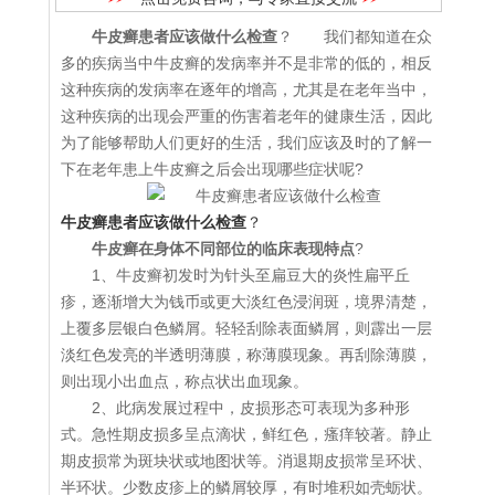
牛皮癣患者应该做什么检查
？ 我们都知道在众
多的疾病当中牛皮癣的发病率并不是非常的低的，相反
这种疾病的发病率在逐年的增高，尤其是在老年当中，
这种疾病的出现会严重的伤害着老年的健康生活，因此
为了能够帮助人们更好的生活，我们应该及时的了解一
下在老年患上牛皮癣之后会出现哪些症状呢?
牛皮癣患者应该做什么检查
？
牛皮癣在身体不同部位的临床表现特点
?
1、牛皮癣初发时为针头至扁豆大的炎性扁平丘
疹，逐渐增大为钱币或更大淡红色浸润斑，境界清楚，
上覆多层银白色鳞屑。轻轻刮除表面鳞屑，则霹出一层
淡红色发亮的半透明薄膜，称薄膜现象。再刮除薄膜，
则出现小出血点，称点状出血现象。
2、此病发展过程中，皮损形态可表现为多种形
式。急性期皮损多呈点滴状，鲜红色，瘙痒较著。静止
期皮损常为斑块状或地图状等。消退期皮损常呈环状、
半环状。少数皮疹上的鳞屑较厚，有时堆积如壳蛎状。