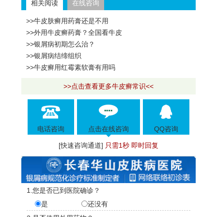
相关阅读
在线咨询
>>牛皮肤癣用药膏还是不用
>>外用牛皮癣药膏？全国看牛皮
>>银屑病初期怎么治？
>>银屑病结缔组织
>>牛皮癣用红霉素软膏有用吗
>>点击查看更多牛皮癣常识<<
电话咨询
点击在线咨询
QQ咨询
[快速咨询通道]
只需1秒 即时回复
1.您是否已到医院确诊？
是
还没有