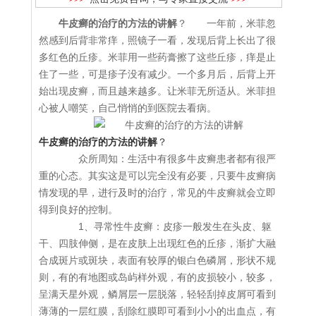
牛皮癣的治疗的方法的讲解
？ 一年前，米菲忽
然感到后背非常痒，照镜子一看，发现后背上长出了很
多红色的丘疹。米菲用一些药膏擦了这些丘疹，痒是止
住了一些，可是疹子没有减少。一个多月后，后背上开
始出现皮癣，而且越来越多。让米菲无所适从。米菲担
心被人嘲笑，自己悄悄的到医院去看病。
牛皮癣的治疗的方法的讲解
？
众所周知：生活中有很多牛皮癣患者都有很严
重的心态。其实这是可以完全没有必要，只要牛皮癣病
情发现的早，进行及时的治疗，常见的牛皮癣就会立即
得到良好的控制。
1、寻常性牛皮癣：皮疹一般发生在头皮、躯
干、四肢伸侧，是在皮肤上出现红色的丘疹，渐扩大融
合成斑片或斑块，表面有较厚的银白色磷屑，形状不规
则，有的有地图或岛屿样外观，有的皮损较小，较多，
呈满天星外观，鳞屑层一层脱落，轻轻刮掉皮屑可看到
薄薄的一层红膜，刮除红膜即可看到小小的出血点，有