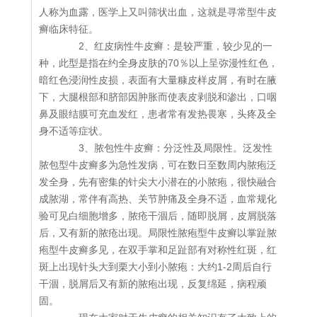
人称为血露，医学上又叫筛状出血，这就是寻常型牛皮
癣临床特征。
2、红皮病性牛皮癣：是较严重，较少见的一
种，此型是指在约全身皮肤的70％以上呈弥漫性红色，
暗红色浸润性皮损，表面有大量糠皮样皮屑，有时在腋
下，大腿根部和脐部因肿胀而使表皮剥脱和渗出，口咽
鼻及眼结膜可充血发红，患者常有发热畏寒，头疼及全
身不适等症状。
3、脓包性牛皮癣：分泛性及局限性。泛发性
脓包型牛皮癣多为急性发病，可在数日至数周内脓疱泛
发全身，先有密集的针尖大小潜在的小脓疱，很快融合
成脓湖，常伴有高热、关节肿痛及全身不适，血常规化
验可见白细胞增多，脓疮干涸后，随即脱屑，皮屑脱落
后，又有新的脓疮出现。局限性脓疱型牛皮癣以掌趾脓
疱型牛皮癣多见，在双手掌和足趾部有对称性红斑，红
斑上出现针头大到栗大小到小脓疱：大约1-2周后自行
干涸，脱屑后又有新的脓疱出现，反复绵延，病程顽
固。