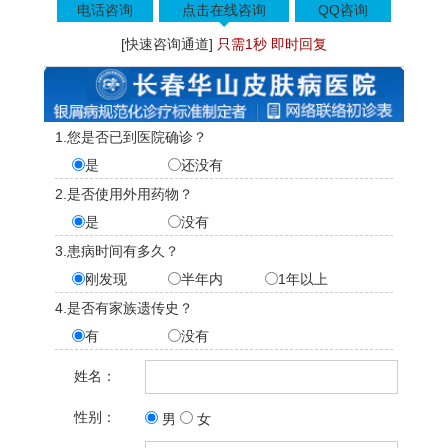
电话咨询
点击在线咨询
QQ咨询
[快速咨询通道]
只需1秒 即时回复
1.您是否已到医院确诊？
是
还没有
2.是否使用外用药物？
是
没有
3.患病时间有多久？
刚发现
半年内
1年以上
4.是否有家族遗传史？
有
没有
姓名：
性别：
男
女