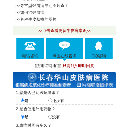
>>寻常型银屑病早期图片查？
>>如何治银屑病
>>各种牛皮肤癣的图片
>>点击查看更多牛皮癣常识<<
电话咨询
点击在线咨询
QQ咨询
[快速咨询通道]
只需1秒 即时回复
1.您是否已到医院确诊？
是
还没有
2.是否使用外用药物？
是
没有
3.患病时间有多久？