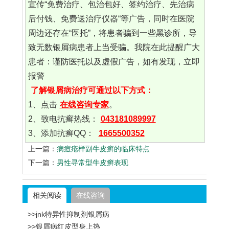
宣传“免费治疗、包治包好、签约治疗、先治病
后付钱、免费送治疗仪器“等广告，同时在医院
周边还存在“医托”，将患者骗到一些黑诊所，导
致无数银屑病患者上当受骗。我院在此提醒广大
患者：谨防医托以及虚假广告，如有发现，立即
报警
了解银屑病治疗可通过以下方式：
1、点击
在线咨询专家
。
2、致电抗癣热线：
043181089997
3、添加抗癣QQ：
1665500352
上一篇：
病痘疮样副牛皮癣的临床特点
下一篇：
男性寻常型牛皮癣表现
相关阅读
在线咨询
>>jnk特异性抑制剂银屑病
>>银屑病红皮型身上热