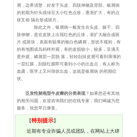
屑，边界清楚，好发于头皮、四肢伸侧及背部。银屑病
的初期为针头或绿豆大小红色点疹，逐渐扩大，有的点
疹互相 隔合形成斑片。
除此之外，银屑病一般发生在头皮、躯干、四
肢伸侧，是在皮肤上出现红色的丘疹，渐扩大融合成斑
片 或斑块，表面有较厚的银白色磷屑，形状不规则，有
的有地图或岛屿样外观，有的皮损较小，较多，呈满天
星外观，鳞屑层一层脱 落，轻轻刮掉皮屑可看到薄薄的
一层红膜，刮除红膜即可看到小小的出血点，有人称为
血露，医学上又叫筛状出血，这就是银屑病 的初期症
状。
泛发性脓疱型牛皮癣的分类表现
？如果您还有其他
的相关问题，欢迎咨询我们的在线专家，我们竭诚为您
服务，祝您早日康复。
特别提示
【
】
近期有专业诈骗人员或团队，在网站上大肆