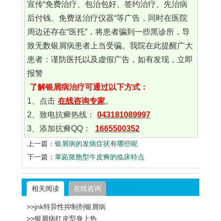
宣传“免费治疗、包治包好、签约治疗、先治病
后付钱、免费送治疗仪器“等广告，同时在医院
周边还存在“医托”，将患者骗到一些黑诊所，导
致无数银屑病患者上当受骗。我院在此提醒广大
患者：谨防医托以及虚假广告，如有发现，立即
报警
了解银屑病治疗可通过以下方式：
1、点击
在线咨询专家
。
2、致电抗癣热线：
043181089997
3、添加抗癣QQ：
1665500352
上一篇：
银屑病的发病症状有哪些呢
下一篇：
掌跖脓胞型牛皮癣的临床特点
相关阅读
在线咨询
>>jnk特异性抑制剂银屑病
>>银屑病红皮型身上热