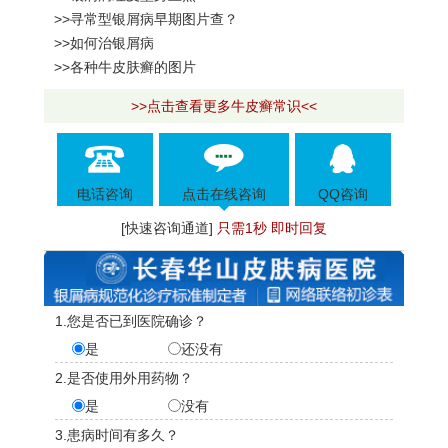
>>寻常型银屑病早期图片查？
>>如何治银屑病
>>各种牛皮肤癣的图片
>>点击查看更多牛皮癣常识<<
电话咨询
点击在线咨询
QQ咨询
[快速咨询通道]
只需1秒 即时回复
1.您是否已到医院确诊？
是
还没有
2.是否使用外用药物？
是
没有
3.患病时间有多久？