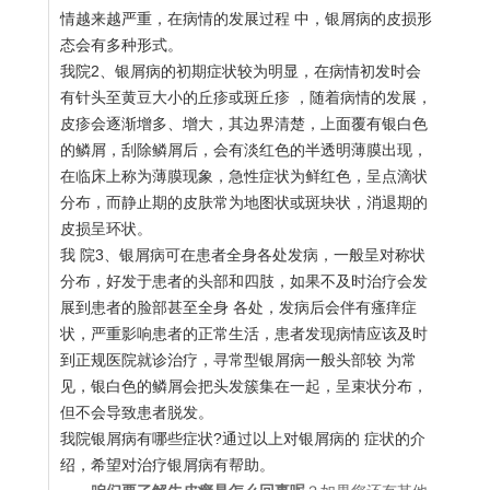
情越来越严重，在病情的发展过程 中，银屑病的皮损形
态会有多种形式。
我院2、银屑病的初期症状较为明显，在病情初发时会
有针头至黄豆大小的丘疹或斑丘疹 ，随着病情的发展，
皮疹会逐渐增多、增大，其边界清楚，上面覆有银白色
的鳞屑，刮除鳞屑后，会有淡红色的半透明薄膜出现，
在临床上称为薄膜现象，急性症状为鲜红色，呈点滴状
分布，而静止期的皮肤常为地图状或斑块状，消退期的
皮损呈环状。
我 院3、银屑病可在患者全身各处发病，一般呈对称状
分布，好发于患者的头部和四肢，如果不及时治疗会发
展到患者的脸部甚至全身 各处，发病后会伴有瘙痒症
状，严重影响患者的正常生活，患者发现病情应该及时
到正规医院就诊治疗，寻常型银屑病一般头部较 为常
见，银白色的鳞屑会把头发簇集在一起，呈束状分布，
但不会导致患者脱发。
我院银屑病有哪些症状?通过以上对银屑病的 症状的介
绍，希望对治疗银屑病有帮助。