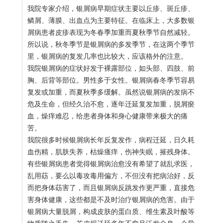
我院专家介绍，银屑病早期症状主要以丘疹、斑丘疹、
鳞屑、薄膜、出血点为主要特征。在临床上，大多数银
屑病患者皮疹表现为冬春季加重而夏秋季节自然减轻。
所以说，秋冬季节是银屑病的多发季节，在这两个季节
里，银屑病的复发几率也比较大，应该格外的注意。
我院银屑病的症状好发于裸露部位，如头部、四肢、前
胸、后背等部位。男性多于女性。银屑病春冬季节容易
复发或加重，而夏秋季多缓解。虽然说银屑病的发病不
危及生命，但经久治不愈，逐年迁延复发加重，脱屑瘀
血，燥痒难忍，给患者身体和身心健康带来极大的痛
苦。
我院很多时候银屑病长年反复发作，病程迁延，日久耗
血伤精，肌肤失养，枯燥瘙痒，伤神失眠，摧残身体。
有些银屑病患者觉得银屑病治愈没有希望了就乱求医，
乱用苭，要么以毒攻毒用偏方，不但没有把病治好，反
而把身体苭害了，而且银屑病反跳发作更严重，直接危
害身体健康，这些都是不及时治疗银屑病的危害。由于
银屑病大量脱屑，构成皮肤的蛋白质、维生素及叶酸等