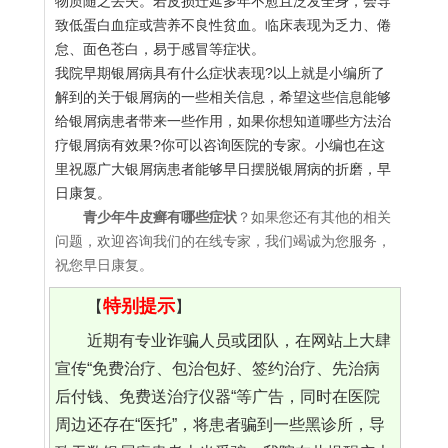
物质随之丢失。若皮损迁延多年不愈且泛发全身，会导
致低蛋白血症或营养不良性贫血。临床表现为乏力、倦
怠、面色苍白，易于感冒等症状。
我院早期银屑病具有什么症状表现?以上就是小编所了
解到的关于银屑病的一些相关信息，希望这些信息能够
给银屑病患者带来一些作用，如果你想知道哪些方法治
疗银屑病有效果?你可以咨询医院的专家。小编也在这
里祝愿广大银屑病患者能够早日摆脱银屑病的折磨，早
日康复。
青少年牛皮癣有哪些症状
？如果您还有其他的相关
问题，欢迎咨询我们的在线专家，我们竭诚为您服务，
祝您早日康复。
特别提示
【
】
近期有专业诈骗人员或团队，在网站上大肆
宣传“免费治疗、包治包好、签约治疗、先治病
后付钱、免费送治疗仪器“等广告，同时在医院
周边还存在“医托”，将患者骗到一些黑诊所，导