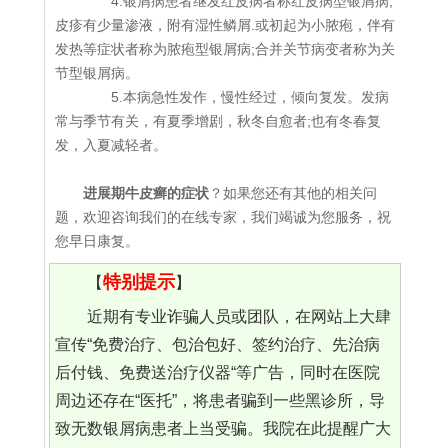
4.银屑病患者继发红皮病者称红皮病型银屑病;
皮疹有少量渗液，附有湿性鳞屑.或初起为小脓疱，伴有
发热等症状者称为脓疱型银屑病;合并关节病变者称为关
节型银屑病。
5.本病急性发作，慢性经过，倾向复发。发病
常与季节有关，有夏季增剧，秋冬自愈者;也有冬春复
发，入夏减轻者。
进展期牛皮癣的症状
？如果您还有其他的相关问
题，欢迎咨询我们的在线专家，我们竭诚为您服务，祝
您早日康复。
特别提示
【
】
近期有专业诈骗人员或团队，在网站上大肆
宣传“免费治疗、包治包好、签约治疗、先治病
后付钱、免费送治疗仪器“等广告，同时在医院
周边还存在“医托”，将患者骗到一些黑诊所，导
致无数银屑病患者上当受骗。我院在此提醒广大