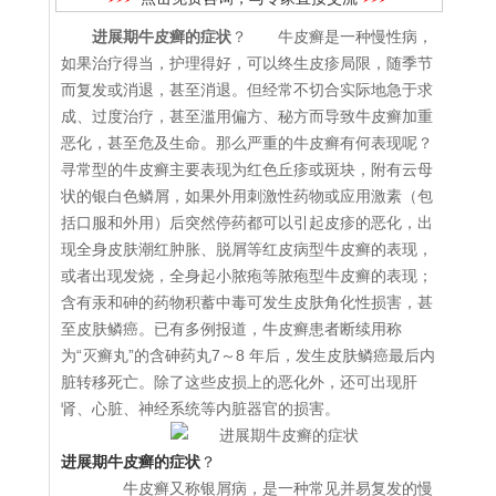
进展期牛皮癣的症状
？ 牛皮癣是一种慢性病，
如果治疗得当，护理得好，可以终生皮疹局限，随季节
而复发或消退，甚至消退。但经常不切合实际地急于求
成、过度治疗，甚至滥用偏方、秘方而导致牛皮癣加重
恶化，甚至危及生命。那么严重的牛皮癣有何表现呢？
寻常型的牛皮癣主要表现为红色丘疹或斑块，附有云母
状的银白色鳞屑，如果外用刺激性药物或应用激素（包
括口服和外用）后突然停药都可以引起皮疹的恶化，出
现全身皮肤潮红肿胀、脱屑等红皮病型牛皮癣的表现，
或者出现发烧，全身起小脓疱等脓疱型牛皮癣的表现；
含有汞和砷的药物积蓄中毒可发生皮肤角化性损害，甚
至皮肤鳞癌。已有多例报道，牛皮癣患者断续用称
为“灭癣丸”的含砷药丸7～8 年后，发生皮肤鳞癌最后内
脏转移死亡。除了这些皮损上的恶化外，还可出现肝
肾、心脏、神经系统等内脏器官的损害。
进展期牛皮癣的症状
？
牛皮癣又称银屑病，是一种常见并易复发的慢