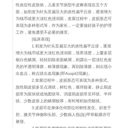
性炎症性皮肤病，儿童关节病型牛皮癣表现在五个方
面，如初发为针头至扁豆大的炎性扁平丘疹，逐渐增大
为钱币或更大淡红色浸润斑，发展过程中，皮损形态可
表现为多种形式等，作为家长，一定要做好孩子的护理
工作，避免遭受不必要的痛苦。
[临床表现]
1.初发为针头至扁豆大的炎性扁平丘疹，逐渐
增大为钱币或更大淡红色浸润斑，境界清楚，上覆多层
银白色鳞屑。轻轻刮除表面鳞屑，则霹出一层淡红色发
亮的半透明薄膜，称薄膜现象。再刮除薄膜，则出现小
出血点，称点状出血现象(即Auspit2现象)。
2.发展过程中，皮损形态可表现为多种形式。
急性期皮损多呈点滴状，鲜红色，瘙痒较著。静止期皮
损常为斑块状或地图状等。消退朔皮损常呈环状、半环
状。少数皮疹上的鳞屑较厚，有时堆积如壳蛎状。
3.皮损可在身体任何部位对称性发生。好发于
肘、膝关节伸侧和头部。少数病人指(趾)甲和黏膜亦可
被侵。