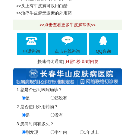
>>头上有牛皮癣可以用白醋
>>治疗牛皮癣无激素的外用药
>>点击查看更多牛皮癣常识<<
电话咨询
点击在线咨询
QQ咨询
[快速咨询通道]
只需1秒 即时回复
1.您是否已到医院确诊？
是
还没有
2.是否使用外用药物？
是
没有
3.患病时间有多久？
刚发现
半年内
1年以上