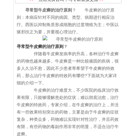
寻常型牛皮癣的治疗原则
？ 牛皮癣的治疗原
则：本病应针对不同的病因、类型、病期进行相应治
疗。西医以抑制角质形成细胞的过度增殖为主；中医以
驱邪扶正为要，并重视心理治疗。
寻常型牛皮癣的治疗原则
？
伴随着牛皮癣发病率的升高，各种治疗牛皮癣
的药物也越来越多。牛皮癣是一种比较顽固的疾病，很
多人久治不愈，因此不少患者寄希望于牛皮癣的特效
药，那么治疗牛皮癣的特效药有哪些?下面就为大家详
细的介绍一下。
牛皮癣的治疗难度大，不少医院的临床治疗效
果有限，只能够缓解患处的症状，难以彻底治愈，治疗
牛皮癣的特效药，专家介绍，在牛皮癣的治疗上，并没
有一些效果特别突出的药物，主要是由于牛皮癣的症状
复杂，种类众多，药物难以实现针对性治疗，并且药效
有限，有些药物的毒副作用非常的明显，不适合治疗牛
皮癣。