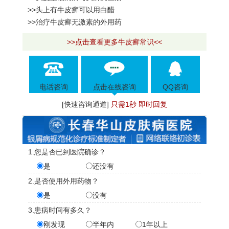
>>头上有牛皮癣可以用白醋
>>治疗牛皮癣无激素的外用药
>>点击查看更多牛皮癣常识<<
电话咨询
点击在线咨询
QQ咨询
[快速咨询通道]
只需1秒 即时回复
1.您是否已到医院确诊？
是
还没有
2.是否使用外用药物？
是
没有
3.患病时间有多久？
刚发现
半年内
1年以上