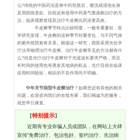
么?传统的中医药浴是将中药煎熬后，擦洗或浸泡全身
及局部病变处。目前还有使用中药蒸气熏蒸舱治疗的方
法，临床观察发现其治疗牛皮癣比药浴更高效。
牛皮癣季节特点比较明显，一般冬重夏轻，医
学研究发现，牛皮癣的这种季节轻重变化，与不同气候
的紫外线照射有关系。根据这一研究，西医采用光化学
疗法等物理治疗牛皮癣。治疗牛皮癣常见的方法都有什
么?但是光疗治疗牛皮癣对于光波波长要求严格，而且
长时间的使用也有诱发其他病的机会，光疗目前在临床
应用时间较短，相应的不良作用尚不明确。
中年关节病型牛皮癣治疗
？如果您还有其他的相关
问题，欢迎咨询我们的在线专家，我们竭诚为您服务，
祝您早日康复。
特别提示
【
】
近期有专业诈骗人员或团队，在网站上大肆
宣传“免费治疗、包治包好、签约治疗、先治病