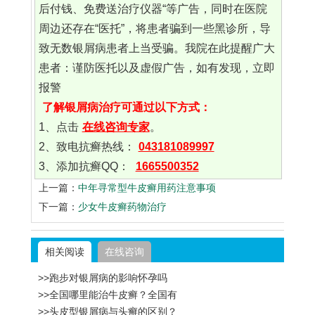
后付钱、免费送治疗仪器“等广告，同时在医院
周边还存在“医托”，将患者骗到一些黑诊所，导
致无数银屑病患者上当受骗。我院在此提醒广大
患者：谨防医托以及虚假广告，如有发现，立即
报警
了解银屑病治疗可通过以下方式：
1、点击
在线咨询专家
。
2、致电抗癣热线：
043181089997
3、添加抗癣QQ：
1665500352
上一篇：
中年寻常型牛皮癣用药注意事项
下一篇：
少女牛皮癣药物治疗
相关阅读
在线咨询
>>跑步对银屑病的影响怀孕吗
>>全国哪里能治牛皮癣？全国有
>>头皮型银屑病与头癣的区别？