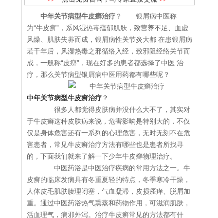
中年关节病型牛皮癣治疗
？ 银屑病中医称
为“牛皮癣”，系风湿热毒蕴郁肌肤，致营养不足、血虚
风燥、肌肤失养而成，银屑病性关节炎大都 在患银屑病
若干年后，风湿热毒之邪循络入经，致邪阻经络关节而
成，一般称“皮痹”，现在好多的患者都选择了中医 治
疗，那么关节病型银屑病中医用药都有哪些呢？
中年关节病型牛皮癣治疗
？
很多人都觉得皮肤病并没什么大不了，其实对
于牛皮癣这种皮肤病来说，危害影响是特别大的，不仅
仅是身体危害还有一系列的心理危害，无时无刻不在危
害患者，常见牛皮癣治疗方法有哪些也是患者所找寻
的，下面我们就来了解一下少年牛皮癣物理治疗。
中医药浴是中医治疗疾病的常用方法之一。牛
皮癣的临床发病具有冬重夏轻的特点，冬季寒冷干燥，
人体皮毛肌肤腠理闭塞，气血凝滞，皮损瘙痒、脱屑加
重。通过中医药浴热气熏蒸和药物作用，可滋润肌肤，
活血理气，病邪外泻。治疗牛皮癣常见的方法都有什