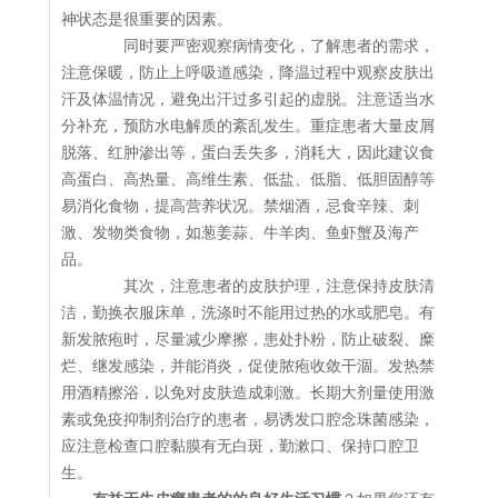
神状态是很重要的因素。
同时要严密观察病情变化，了解患者的需求，
注意保暖，防止上呼吸道感染，降温过程中观察皮肤出
汗及体温情况，避免出汗过多引起的虚脱。注意适当水
分补充，预防水电解质的紊乱发生。重症患者大量皮屑
脱落、红肿渗出等，蛋白丢失多，消耗大，因此建议食
高蛋白、高热量、高维生素、低盐、低脂、低胆固醇等
易消化食物，提高营养状况。禁烟酒，忌食辛辣、刺
激、发物类食物，如葱姜蒜、牛羊肉、鱼虾蟹及海产
品。
其次，注意患者的皮肤护理，注意保持皮肤清
洁，勤换衣服床单，洗涤时不能用过热的水或肥皂。有
新发脓疱时，尽量减少摩擦，患处扑粉，防止破裂、糜
烂、继发感染，并能消炎，促使脓疱收敛干涸。发热禁
用酒精擦浴，以免对皮肤造成刺激。长期大剂量使用激
素或免疫抑制剂治疗的患者，易诱发口腔念珠菌感染，
应注意检查口腔黏膜有无白斑，勤漱口、保持口腔卫
生。