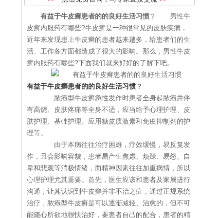
有益于牛皮癣患者的的良好生活习惯
？ 男性牛
皮癣内服药有哪些?牛皮癣是一种很常见的皮肤疾病，
近年来发现患上牛皮癣的患者越来越多，给患者们的生
活、工作各方面都造成了很大的影响。那么，男性牛皮
癣内服药有哪些?下面我们就来好好的了解下吧。
有益于牛皮癣患者的的良好生活习惯
？
脓疱型牛皮癣急性发作时患者全身起脓疱并伴
有高烧、皮肤疼痛等全身不适，应当给予心理护理、皮
肤护理、基础护理、应用糖皮质激素和免疫抑制剂的护
理等。
由于本病往往治疗困难，疗效缓慢，易反复发
作，且会影响容貌，患者易产生焦虑、烦躁、易怒、自
卑和悲观等消极情绪，而精神因素往往加重病情，所以
心理护理尤其重要。首先，医生应该和患者及家属进行
沟通，让其认识到牛皮癣并非不治之症，通过正规系统
治疗，脓疱型牛皮癣是可以逐渐减轻、治愈的，但不可
能随心所欲地很快治好，要患者自己的配合，患者的精