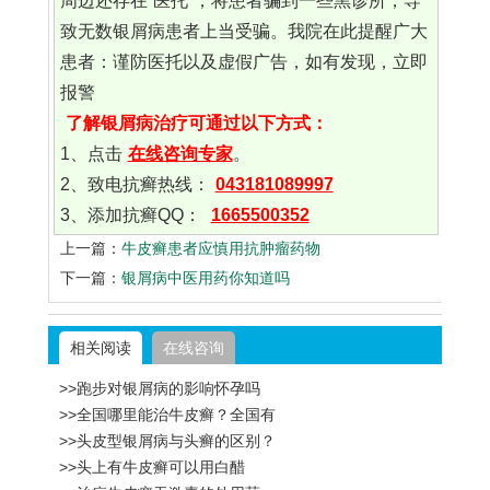
周边还存在“医托”，将患者骗到一些黑诊所，导
致无数银屑病患者上当受骗。我院在此提醒广大
患者：谨防医托以及虚假广告，如有发现，立即
报警
了解银屑病治疗可通过以下方式：
1、点击
在线咨询专家
。
2、致电抗癣热线：
043181089997
3、添加抗癣QQ：
1665500352
上一篇：
牛皮癣患者应慎用抗肿瘤药物
下一篇：
银屑病中医用药你知道吗
相关阅读
在线咨询
>>跑步对银屑病的影响怀孕吗
>>全国哪里能治牛皮癣？全国有
>>头皮型银屑病与头癣的区别？
>>头上有牛皮癣可以用白醋