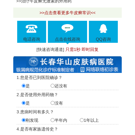
>>治疗牛皮癣无激素的外用药
>>点击查看更多牛皮癣常识<<
电话咨询
点击在线咨询
QQ咨询
[快速咨询通道]
只需1秒 即时回复
1.您是否已到医院确诊？
是
还没有
2.是否使用外用药物？
是
没有
3.患病时间有多久？
刚发现
半年内
1年以上
4.是否有家族遗传史？