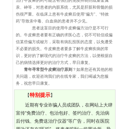
治疗牛皮癣的药可能含有强烈的免疫抑制剂或重金属
汞、砷等，对患者的内脏系统，尤其是肝脏和骨髓的损
伤很严重。在临床上患有牛皮癣后使用“偏方”、“特效
药”导致汞中毒、白血病的患者并不少见。
患者这盲目的使用牛皮癣偏方治疗是不可行
的。牛皮癣患者要有正确的求医心态，切不可轻信或偏
信某些偏方或秘方，采取有病乱投医的态度，以免遭受
不必要的损失。牛皮癣患者要多了解牛皮癣疾病的常
识，更好的了解现代的治疗牛皮癣的方法，以便根据自
己的病情选择更好的治疗方式，早日康复。
青年寻常型牛皮癣治疗原则
？如果您还有其他的相
关问题，欢迎咨询我们的在线专家，我们竭诚为您服
务，祝您早日康复。
特别提示
【
】
近期有专业诈骗人员或团队，在网站上大肆
宣传“免费治疗、包治包好、签约治疗、先治病
后付钱、免费送治疗仪器“等广告，同时在医院