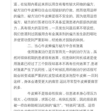
退，在短期内看起来所以用含有毒性较大药物的偏方、
秘方治疗牛皮癣往往会出现较好的疗效。然而使用这样
的偏方、秘方治疗牛皮癣是很不安全的。因为使用这些
偏方、秘方的行医者往往不具备监测患者内脏损伤的能
力，具有很大的盲目性，一旦发生问题后果不堪设想。
我们曾遇到过因服用含有金属汞剂的偏方发生剧烈呕吐
并使肾功受到严重影响，经抢救才脱险的病例。
二、当心牛皮癣偏方秘方中含有激素
使用激素治疗是百害而无一利的治疗方法，虽
然对得病初期的患者很有效果，但患病时间长或者是使
用激素已经过了三个阶段却基本不再有任何效果了.患者
对激素产生了抗药性，这个时候乱用药物治疗的话很可
能会转变成最严重的红皮型或者是浓泡型牛皮癣.一旦到
这样，身体会遭受更大的痛苦.远比寻常型牛皮癣要痛苦
的多.
牛皮癣不是致命性疾病，但患者本身心理压力
很大，心情烦躁，求医心切，有病乱投医，因此很容易
被一些自称能根治此病的“偏方”、“特效药”迷惑。这些