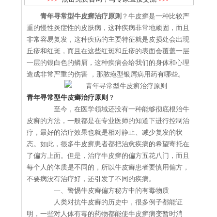
青年寻常型牛皮癣治疗原则
？牛皮癣是一种比较严
重的慢性炎症性的皮肤病，这种疾病非常地顽固，而且
非常容易复发，这种疾病的主要特征就是皮损处会出现
丘疹和红斑，而且在这些红斑和丘疹的表面会覆盖一层
一层的银白色的鳞屑，这种疾病会给我们的身体和心理
造成非常严重的伤害 ，那脓疱型银屑病用药有哪些。
青年寻常型牛皮癣治疗原则
？
至今，在医学领域还没有一种能够彻底根治牛
皮癣的方法，一般都是在专业医师的知道下进行控制治
疗，最好的治疗效果也就是相对静止、减少复发的状
态。如此，很多牛皮癣患者都把治愈疾病的希望寄托在
了偏方上面。但是，治疗牛皮癣的偏方五花八门，而且
每个人的体质是不同的，所以牛皮癣患者要慎用偏方，
不要病没有治疗好，还引发了不同的疾病。
一、警惕牛皮癣偏方秘方中的有毒物质
人类对抗牛皮癣的历史中，很多例子都能证
明，一些对人体有毒的药物都能使牛皮癣病变暂时消