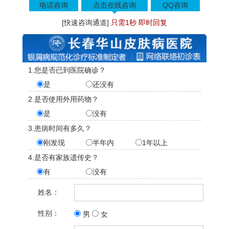
电话咨询
点击在线咨询
QQ咨询
[快速咨询通道]
只需1秒 即时回复
1.您是否已到医院确诊？
是
还没有
2.是否使用外用药物？
是
没有
3.患病时间有多久？
刚发现
半年内
1年以上
4.是否有家族遗传史？
有
没有
姓名：
性别：
男
女