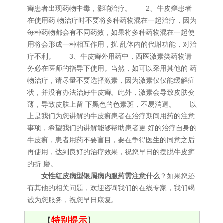
癣患者出现药物中毒，影响治疗。 2、牛皮癣患者
在使用药 物治疗时不要将多种药物混在一起治疗，因为
每种药物都会有不同药效，如果将多种药物混在一起使
用将会形成一种相互作用，扰 乱体内的代谢功能，对治
疗不利。 3、牛皮癣外用药中，西医激素类药物请
务必在医师的指导下使用。当然，如可以采用其他的 药
物治疗，请尽量不要选择激素，因为激素仅仅能缓解症
状，并没有办法治好牛皮癣。此外，激素会导致皮肤变
薄，导致皮肤上留 下黑色的色素斑，不易消退。 以
上是我们为您讲解的牛皮癣患者在治疗期间用药的注意
事项，希望我们的讲解能够帮助患者更 好的治疗自身的
牛皮癣，患者用药不要盲目，要在争得医生的同意之后
再使用，达到良好的治疗效果，祝您早日的摆脱牛皮癣
的折 磨。
女性红皮病型银屑病内服药需注意什么
？如果您还
有其他的相关问题，欢迎咨询我们的在线专家，我们竭
诚为您服务，祝您早日康复。
特别提示
【
】