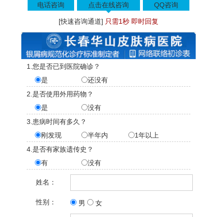
电话咨询
点击在线咨询
QQ咨询
[快速咨询通道]
只需1秒 即时回复
1.您是否已到医院确诊？
是
还没有
2.是否使用外用药物？
是
没有
3.患病时间有多久？
刚发现
半年内
1年以上
4.是否有家族遗传史？
有
没有
姓名：
性别：
男
女