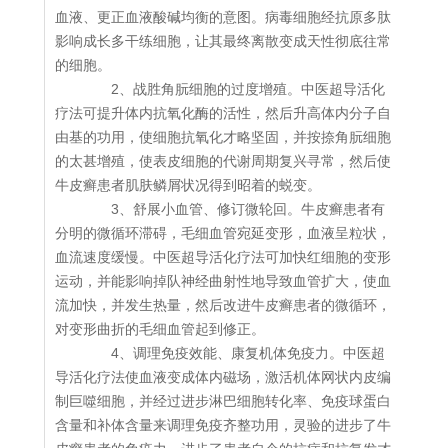
血液、更正血液酸碱均衡的意图。病毒细胞经抗原多肽
影响成长多干练细胞，让其最终离散变成天性彻底往常
的细胞。
2、战胜角朊细胞的过度增殖。中医超导活化
疗法可提升体内抗氧化酶的活性，然后升高体内分子自
由基的功用，使细胞抗氧化才略坚固，并按捺角朊细胞
的太甚增殖，使表皮细胞的代谢周期复兴寻常，然后使
牛皮癣患者肌肤鳞屑状况得到昭着的蜕变。
3、舒展小血管、修订微轮回。牛皮癣患者有
分明的微循环滞碍，毛细血管宛延变形，血液呈粒状，
血流速度缓慢。中医超导活化疗法可加快红细胞的变形
运动，并能影响掉队神经曲射性地导致血管扩大，使血
流加快，并发生热量，然后改进牛皮癣患者的微循环，
对变形曲折的毛细血管起到修正。
4、调理免疫效能、康复机体免疫力。中医超
导活化疗法使血液变成体内磁场，激活机体网状内皮编
制巨噬细胞，并经过进步淋巴细胞转化率、免疫球蛋白
含量和补体含量来调理免疫齐整功用，灵验的进步了牛