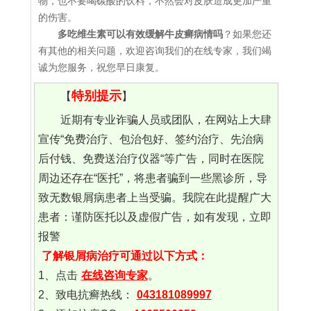
物，也不要喝碳酸的饮料，不然会对皮肤造成更加严重
的伤害。
多吃维生素可以有效缓解牛皮癣病情吗
？如果您还
有其他的相关问题，欢迎咨询我们的在线专家，我们竭
诚为您服务，祝您早日康复。
特别提示
【
】
近期有专业诈骗人员或团队，在网站上大肆
宣传“免费治疗、包治包好、签约治疗、先治病
后付钱、免费送治疗仪器“等广告，同时在医院
周边还存在“医托”，将患者骗到一些黑诊所，导
致无数银屑病患者上当受骗。我院在此提醒广大
患者：谨防医托以及虚假广告，如有发现，立即
报警
了解银屑病治疗可通过以下方式：
1、点击
在线咨询专家
。
2、致电抗癣热线：
043181089997