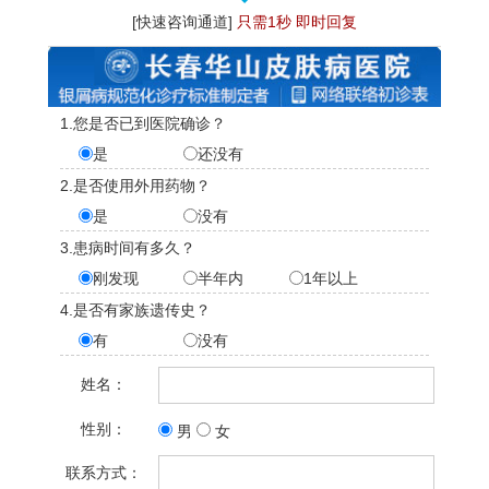
[快速咨询通道]
只需1秒 即时回复
1.您是否已到医院确诊？
是
还没有
2.是否使用外用药物？
是
没有
3.患病时间有多久？
刚发现
半年内
1年以上
4.是否有家族遗传史？
有
没有
姓名：
性别：
男
女
联系方式：