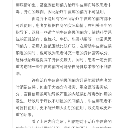
癣病情加重，甚至因使用偏方治疗牛皮癣而导致患者中
毒，身亡的病例。因此治疗牛皮癣的偏方不可乱用。
但是并不是所有的民间治疗牛皮癣的偏方都不
可以使用，患者要根据自身的实际病情，在相关医生的
指导下，选择一些适当的牛皮癣民间偏方，辅助科学系
统的正规治疗，像槐花、牛奶、醋浸鸡蛋等一些常见民
间偏方，适用人群范围就比较广泛，在帮助牛皮癣皮损
消退的同时，也可以为患者补充一定的身体营养成分。
这样既治病也提高了身体免疫力。同时，患者一定要慎
重考虑到一些牛皮癣偏方可能给自身健康带来的不利影
响。
许多治疗牛皮癣的民间偏方只是能帮助患者暂
时消褪皮损，但由于大都含有激素、重金属等毒素成
分，盲目使用很可能导致严重的内脏损伤等毒副作用的
发生。所以对于疗效不明显的民间偏方，牛皮癣患者不
可盲目使用，更不能长期大面积的使用，以免造成更严
重的后果。
看了上述内容之后，相信您对于治疗牛皮癣的