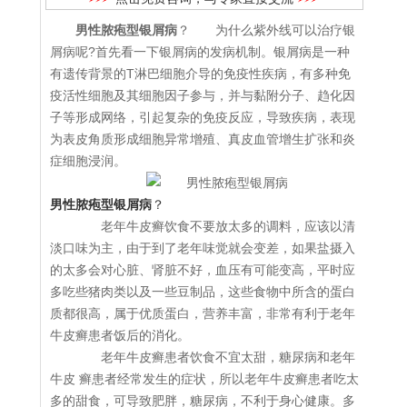
男性脓疱型银屑病
？ 为什么紫外线可以治疗银
屑病呢?首先看一下银屑病的发病机制。银屑病是一种
有遗传背景的T淋巴细胞介导的免疫性疾病，有多种免
疫活性细胞及其细胞因子参与，并与黏附分子、趋化因
子等形成网络，引起复杂的免疫反应，导致疾病，表现
为表皮角质形成细胞异常增殖、真皮血管增生扩张和炎
症细胞浸润。
男性脓疱型银屑病
？
老年牛皮癣饮食不要放太多的调料，应该以清
淡口味为主，由于到了老年味觉就会变差，如果盐摄入
的太多会对心脏、肾脏不好，血压有可能变高，平时应
多吃些猪肉类以及一些豆制品，这些食物中所含的蛋白
质都很高，属于优质蛋白，营养丰富，非常有利于老年
牛皮癣患者饭后的消化。
老年牛皮癣患者饮食不宜太甜，糖尿病和老年
牛皮 癣患者经常发生的症状，所以老年牛皮癣患者吃太
多的甜食，可导致肥胖，糖尿病，不利于身心健康。多