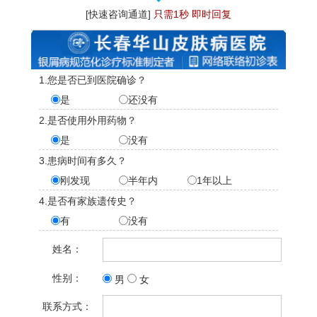
[快速咨询通道]
只需1秒 即时回复
1.您是否已到医院确诊？
是
还没有
2.是否使用外用药物？
是
没有
3.患病时间有多久？
刚发现
半年内
1年以上
4.是否有家族遗传史？
有
没有
姓名：
性别：
男
女
联系方式：