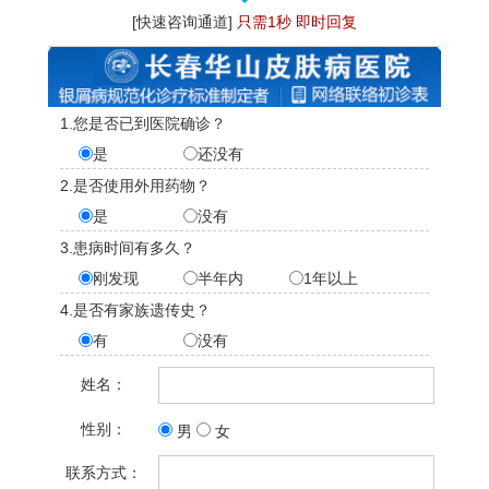
[快速咨询通道]
只需1秒 即时回复
1.您是否已到医院确诊？
是
还没有
2.是否使用外用药物？
是
没有
3.患病时间有多久？
刚发现
半年内
1年以上
4.是否有家族遗传史？
有
没有
姓名：
性别：
男
女
联系方式：