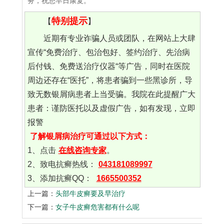
务，祝您早日康复。
特别提示
【
】
近期有专业诈骗人员或团队，在网站上大肆
宣传“免费治疗、包治包好、签约治疗、先治病
后付钱、免费送治疗仪器“等广告，同时在医院
周边还存在“医托”，将患者骗到一些黑诊所，导
致无数银屑病患者上当受骗。我院在此提醒广大
患者：谨防医托以及虚假广告，如有发现，立即
报警
了解银屑病治疗可通过以下方式：
1、点击
在线咨询专家
。
2、致电抗癣热线：
043181089997
3、添加抗癣QQ：
1665500352
上一篇：
头部牛皮癣要及早治疗
下一篇：
女子牛皮癣危害都有什么呢