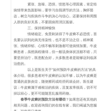
紧张、急噪、恐惧、愤怒等心理因素，肯定给
病情带来负面影响，要学习自我调节的方法，胸怀豁
达，树立与疾病作斗争的决心与信心。还要保持和周围
人群的良好关系，不要因病而消沉孤僻。
三、保持精神愉快
情绪稳定、免受剌浓得了牛皮癣不必恐慌，首
先要认识到此病无传染性，也不是不治之症，精神紧
张、情绪抑郁、心情不畅等刺激都可使病情加重。牛皮
癣患者，虽然病程缠绵，但一般说身体状况都不错，只
要坚持治疔，医患配合好，大多数患者是能够达到临床
治愈的。
以上是医生关于“如何预防牛皮癣的方法”的具
体介绍。很多患者对牛皮癣的认知不够，以为牛皮癣是
普通的皮肤炎症，随便擦药或吃些药就会好。医生建
议：牛皮癣属于难根治的疾病，且复发率很高，切不可
掉以轻心，更不可能随意乱服用药物。
春季牛皮癣的预防方法有哪些
？如果您还有其他的
相关问题，欢迎咨询我们的在线专家，我们竭诚为您服