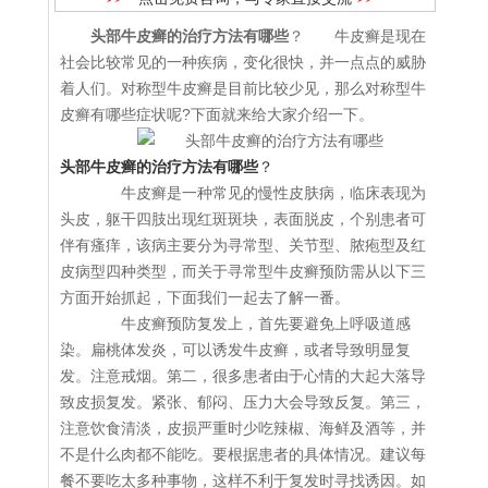
头部牛皮癣的治疗方法有哪些
？ 牛皮癣是现在
社会比较常见的一种疾病，变化很快，并一点点的威胁
着人们。对称型牛皮癣是目前比较少见，那么对称型牛
皮癣有哪些症状呢?下面就来给大家介绍一下。
头部牛皮癣的治疗方法有哪些
？
牛皮癣是一种常见的慢性皮肤病，临床表现为
头皮，躯干四肢出现红斑斑块，表面脱皮，个别患者可
伴有瘙痒，该病主要分为寻常型、关节型、脓疱型及红
皮病型四种类型，而关于寻常型牛皮癣预防需从以下三
方面开始抓起，下面我们一起去了解一番。
牛皮癣预防复发上，首先要避免上呼吸道感
染。扁桃体发炎，可以诱发牛皮癣，或者导致明显复
发。注意戒烟。第二，很多患者由于心情的大起大落导
致皮损复发。紧张、郁闷、压力大会导致反复。第三，
注意饮食清淡，皮损严重时少吃辣椒、海鲜及酒等，并
不是什么肉都不能吃。要根据患者的具体情况。建议每
餐不要吃太多种事物，这样不利于复发时寻找诱因。如