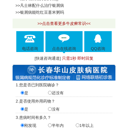
>>凡士林配什么治疗银屑病
>>银屑病能吃红豆薏米粥吗
>>点击查看更多牛皮癣常识<<
电话咨询
点击在线咨询
QQ咨询
[快速咨询通道]
只需1秒 即时回复
1.您是否已到医院确诊？
是
还没有
2.是否使用外用药物？
是
没有
3.患病时间有多久？
刚发现
半年内
1年以上