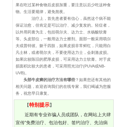
果在吃过某种食物后皮损加重，要注意以后少吃这种食
物。生活要规律，避免熬夜。
治疗上，首先患者要有信心，虽然这个病不能
保证治愈，但肯定是可以治疗、减少复发的。轻症者，
以外用药膏为主，包括萌尔夫、达力士、水杨酸软膏
等。头皮部位，一般用达力士擦剂。面部一般采用萌尔
夫或普特彼。躯干四肢，如果皮损非常鲜红，只能用白
凡士林，或者萌尔夫，不要使用达力士，会刺激皮损。
如果比较陈旧的肥厚皮损，可采用达力士软膏。对于皮
损面积比较大的患者，可采用照光治疗(PUVA或NB-
UVB)。
头部牛皮癣的治疗方法有哪些
？如果您还有其他的
相关问题，欢迎咨询我们的在线专家，我们竭诚为您服
务，祝您早日康复。
特别提示
【
】
近期有专业诈骗人员或团队，在网站上大肆
宣传“免费治疗、包治包好、签约治疗、先治病