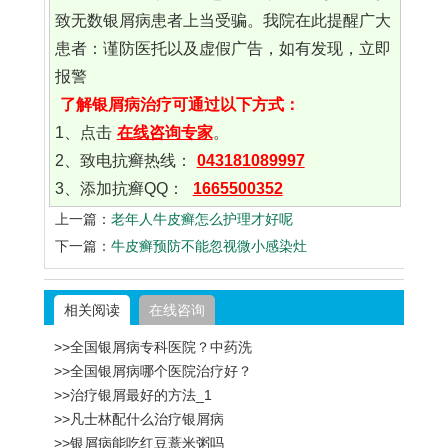
致无数银屑病患者上当受骗。我院在此提醒广大
患者：谨防医托以及虚假广告，如有发现，立即
报警
了解银屑病治疗可通过以下方式：
1、点击
在线咨询专家
。
2、致电抗癣热线：
043181089997
3、添加抗癣QQ：
1665500352
上一篇：
老年人牛皮癣怎么护理才好呢
下一篇：
牛皮癣预防不能忽视微小感染灶
相关阅读
在线咨询
>>全国银屑病专科医院？中药洗
>>全国银屑病哪个医院治疗好？
>>治疗银屑最好的方法_1
>>凡士林配什么治疗银屑病
>>银屑病能吃红豆薏米粥吗