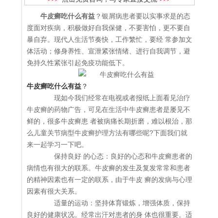
牛皮癣吃什么有益
？银屑病患者要以实事求是的态
度面对疾病，积极做好自我保健，不要害怕，更不要自
暴自弃。现代人生活节奏快，工作繁忙，要经 常参加文
体活动；修身养性、宣泄紧张情绪、进行自我调节，避
免持久性紧张引起免疫功能低下。
牛皮癣吃什么有益
？
现如今我们经常在电视或者报纸上面看见治疗
牛皮癣的药物广告，可见在生活中牛皮癣患者是屡见不
鲜的，很多牛皮癣患 者被病痛长期折磨，难以根治，那
么儿童关节病型牛皮癣护理方法有哪些呢?下面我们就
来一起学习一下吧。
保持良好 的心态：良好的心态和牛皮癣患者的
病情也有很大的联系。牛皮癣的发生及复发常常和患者
的精神因素也有一定的联系，由于牛皮 癣的发病与心理
因素有很大关系。
适量的运动：坚持体育锻炼，增强体质，保持
良好的健康状况。经常出汗对患者的身 体也很重要。适