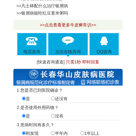
>>凡士林配什么治疗银屑病
>>银屑病能吃红豆薏米粥吗
>>点击查看更多牛皮癣常识<<
电话咨询
点击在线咨询
QQ咨询
[快速咨询通道]
只需1秒 即时回复
1.您是否已到医院确诊？
是
还没有
2.是否使用外用药物？
是
没有
3.患病时间有多久？
刚发现
半年内
1年以上