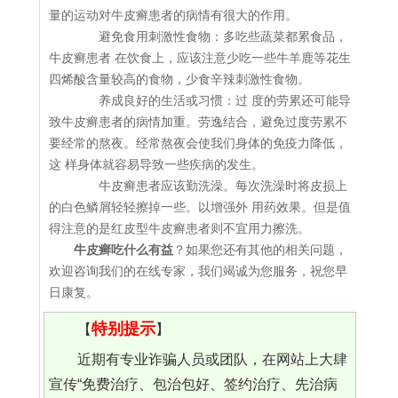
量的运动对牛皮癣患者的病情有很大的作用。
避免食用刺激性食物：多吃些蔬菜都累食品，
牛皮癣患者 在饮食上，应该注意少吃一些牛羊鹿等花生
四烯酸含量较高的食物，少食辛辣刺激性食物。
养成良好的生活或习惯：过 度的劳累还可能导
致牛皮癣患者的病情加重。劳逸结合，避免过度劳累不
要经常的熬夜。经常熬夜会使我们身体的免疫力降低，
这 样身体就容易导致一些疾病的发生。
牛皮癣患者应该勤洗澡。每次洗澡时将皮损上
的白色鳞屑轻轻擦掉一些。以增强外 用药效果。但是值
得注意的是红皮型牛皮癣患者则不宜用力擦洗。
牛皮癣吃什么有益
？如果您还有其他的相关问题，
欢迎咨询我们的在线专家，我们竭诚为您服务，祝您早
日康复。
特别提示
【
】
近期有专业诈骗人员或团队，在网站上大肆
宣传“免费治疗、包治包好、签约治疗、先治病