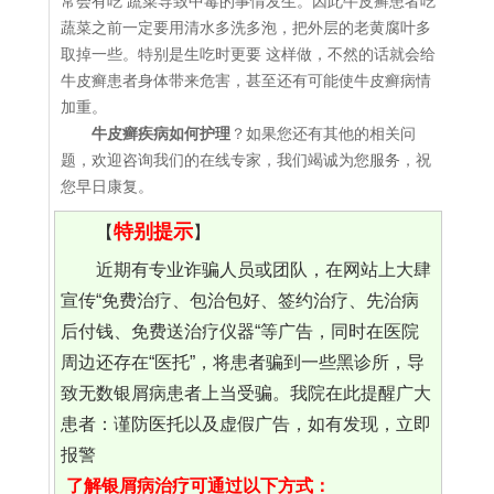
常会有吃 蔬菜导致中毒的事情发生。因此牛皮癣患者吃
蔬菜之前一定要用清水多洗多泡，把外层的老黄腐叶多
取掉一些。特别是生吃时更要 这样做，不然的话就会给
牛皮癣患者身体带来危害，甚至还有可能使牛皮癣病情
加重。
牛皮癣疾病如何护理
？如果您还有其他的相关问
题，欢迎咨询我们的在线专家，我们竭诚为您服务，祝
您早日康复。
特别提示
【
】
近期有专业诈骗人员或团队，在网站上大肆
宣传“免费治疗、包治包好、签约治疗、先治病
后付钱、免费送治疗仪器“等广告，同时在医院
周边还存在“医托”，将患者骗到一些黑诊所，导
致无数银屑病患者上当受骗。我院在此提醒广大
患者：谨防医托以及虚假广告，如有发现，立即
报警
了解银屑病治疗可通过以下方式：