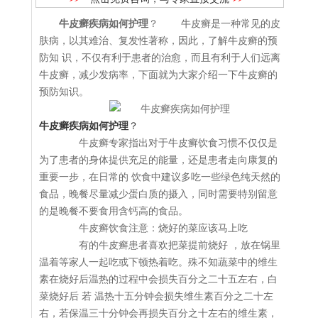
牛皮癣疾病如何护理
？ 牛皮癣是一种常见的皮
肤病，以其难治、复发性著称，因此，了解牛皮癣的预
防知 识，不仅有利于患者的治愈，而且有利于人们远离
牛皮癣，减少发病率，下面就为大家介绍一下牛皮癣的
预防知识。
牛皮癣疾病如何护理
？
牛皮癣专家指出对于牛皮癣饮食习惯不仅仅是
为了患者的身体提供充足的能量，还是患者走向康复的
重要一步，在日常的 饮食中建议多吃一些绿色纯天然的
食品，晚餐尽量减少蛋白质的摄入，同时需要特别留意
的是晚餐不要食用含钙高的食品。
牛皮癣饮食注意：烧好的菜应该马上吃
有的牛皮癣患者喜欢把菜提前烧好 ，放在锅里
温着等家人一起吃或下顿热着吃。殊不知蔬菜中的维生
素在烧好后温热的过程中会损失百分之二十五左右，白
菜烧好后 若 温热十五分钟会损失维生素百分之二十左
右，若保温三十分钟会再损失百分之十左右的维生素，