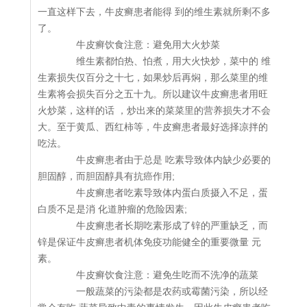
一直这样下去，牛皮癣患者能得 到的维生素就所剩不多
了。
牛皮癣饮食注意：避免用大火炒菜
维生素都怕热、怕煮，用大火快炒，菜中的 维
生素损失仅百分之十七，如果炒后再焖，那么菜里的维
生素将会损失百分之五十九。所以建议牛皮癣患者用旺
火炒菜，这样的话 ，炒出来的菜菜里的营养损失才不会
大。至于黄瓜、西红柿等，牛皮癣患者最好选择凉拌的
吃法。
牛皮癣患者由于总是 吃素导致体内缺少必要的
胆固醇，而胆固醇具有抗癌作用;
牛皮癣患者吃素导致体内蛋白质摄入不足，蛋
白质不足是消 化道肿瘤的危险因素;
牛皮癣患者长期吃素形成了锌的严重缺乏，而
锌是保证牛皮癣患者机体免疫功能健全的重要微量 元
素。
牛皮癣饮食注意：避免生吃而不洗净的蔬菜
一般蔬菜的污染都是农药或霉菌污染，所以经