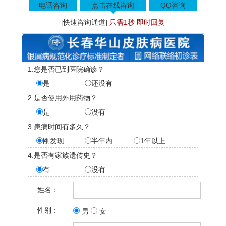
电话咨询
点击在线咨询
QQ咨询
[快速咨询通道]
只需1秒 即时回复
1.您是否已到医院确诊？
是
还没有
2.是否使用外用药物？
是
没有
3.患病时间有多久？
刚发现
半年内
1年以上
4.是否有家族遗传史？
有
没有
姓名：
性别：
男
女