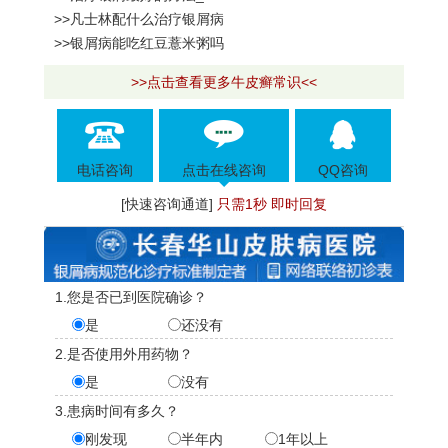
>>凡士林配什么治疗银屑病
>>银屑病能吃红豆薏米粥吗
>>点击查看更多牛皮癣常识<<
电话咨询
点击在线咨询
QQ咨询
[快速咨询通道]
只需1秒 即时回复
1.您是否已到医院确诊？
是
还没有
2.是否使用外用药物？
是
没有
3.患病时间有多久？
刚发现
半年内
1年以上