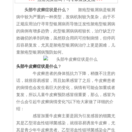
头部牛皮癣症状是什么
？ 脓疱型银屑病是银屑
病中较为严重的一种类型，发病机制较为复杂，由于不
正规应用治疗寻常型银屑病而导致泛发性脓疱型银屑病
的病例有增多趋势，此型银屑病病程较长，治疗缺乏疗
效确切的单剂药物，虽然联合用药可控制病情，但停药
后容易复发，尤其是脓疱型银屑病治疗上更是困难，儿
童脓疱型银屑病预防如何。
头部牛皮癣症状是什么
？
牛皮癣患者的身体抵抗力下降，稍微不注意的
话，就很容易感冒，而且如果感冒了之后，牛皮癣患者
的病情也会发生着巨大的变化，病情有可能会加重或者
复发，所以儿童牛皮癣预防感冒很重要，那么，感冒为
什么会引起牛皮癣病情变化?以下给大家做了详细的介
绍：
感冒加重牛皮癣主要是因为引发感冒的细菌尤
其是乙型溶血性链球菌感染，就很容易诱发牛皮癣，尤
其是青少年牛皮癣患者。乙型溶血性链球菌感染会产生