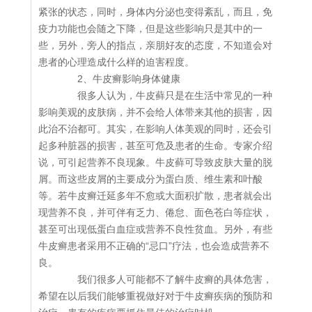
紧张的状态，同时，身体内分泌也变得紊乱，而且，免
疫力功能也会随之下降，但是这些影响只是其中的一
些，另外，旁人的指点，亲朋好友的态度，不知道会对
患者的心理造成什么样的迫害程度。
2、牛皮癣影响身体健康
很多人认为，牛皮藓只是在生活中常见的一种
影响美观的皮肤病，并不会给人体带来其他的损害，因
此治不治都可。其实，在影响人体美观的同时，还会引
起多种脏器的损害，甚至可危及患者的生命。专家介绍
说，可引起营养不良现象。牛皮藓可导致皮肤大量的脱
屑。而这些皮屑的主要成分为蛋白质、维生素和叶酸
等。若牛皮癣迁延多年不愈或大面积扩散，患者就会出
现营养不良，并可伴有乏力、倦怠、面色苍白等症状，
甚至可出现低蛋白血症或营养不良性贫血。另外，有些
牛皮癣患者采用不正确的“忌口”疗法，也会造成营养不
良。
我们很多人可能都不了解牛皮癣的具体危害，
希望在以后我们能够重视做好对于牛皮癣疾病的预防和