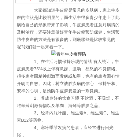
大家都知道牛皮癣是常见的皮肤病，患上牛皮
癣的症状是比较明显的，而生活中很多青少年患上了此
病给自己的形象带来了影响，牛皮癣患者注意对病情的
及时治疗，还要注意做好青年牛皮癣预防保健，生活预
防牛皮癣的方法是有很多的，到底哪些是比较常见的
呢?我们就一起来看一下。
1、在生活习惯保持乐观的情绪 有人统计，牛
皮癣患者75%以上伴有急躁、激动、易怒的不良情绪。
很多患者因精神刺激而发病或加重，也有的患者因心情
开朗而自愈。因此，树立战胜疾病的信心，保持平和、
安祥的心境，是预防牛皮癣复发的一剂良药。
2、养成良好的饮食习惯 不饮酒，不吸烟，不
吃辛辣刺激食物以及羊肉、海鲜等腥膻之品。
3、经常内服叶酸、维生素A、维生素C、维生
素B12等药物。
4、寒冷季节发病的患者，应经常进行日光
浴，