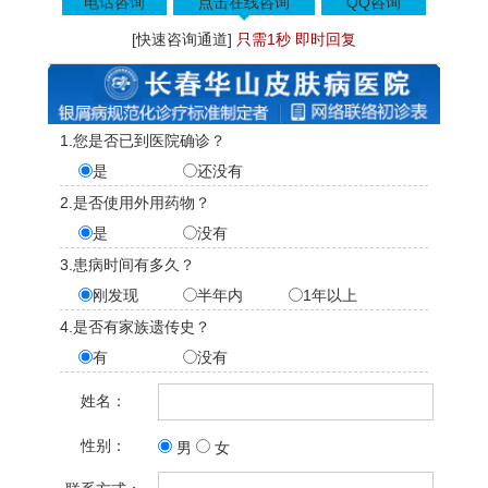
电话咨询
点击在线咨询
QQ咨询
[快速咨询通道]
只需1秒 即时回复
1.您是否已到医院确诊？
是
还没有
2.是否使用外用药物？
是
没有
3.患病时间有多久？
刚发现
半年内
1年以上
4.是否有家族遗传史？
有
没有
姓名：
性别：
男
女