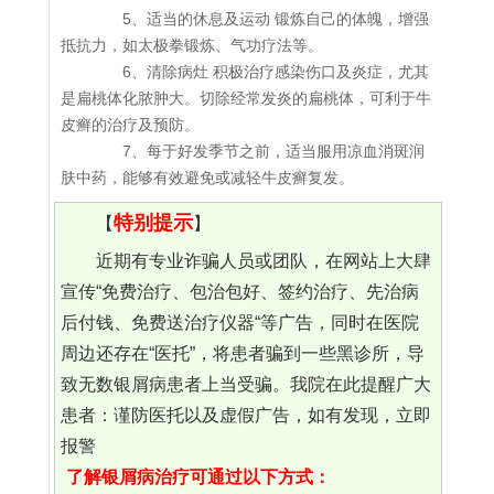
5、适当的休息及运动 锻炼自己的体魄，增强
抵抗力，如太极拳锻炼、气功疗法等。
6、清除病灶 积极治疗感染伤口及炎症，尤其
是扁桃体化脓肿大。切除经常发炎的扁桃体，可利于牛
皮癣的治疗及预防。
7、每于好发季节之前，适当服用凉血消斑润
肤中药，能够有效避免或减轻牛皮癣复发。
特别提示
【
】
近期有专业诈骗人员或团队，在网站上大肆
宣传“免费治疗、包治包好、签约治疗、先治病
后付钱、免费送治疗仪器“等广告，同时在医院
周边还存在“医托”，将患者骗到一些黑诊所，导
致无数银屑病患者上当受骗。我院在此提醒广大
患者：谨防医托以及虚假广告，如有发现，立即
报警
了解银屑病治疗可通过以下方式：