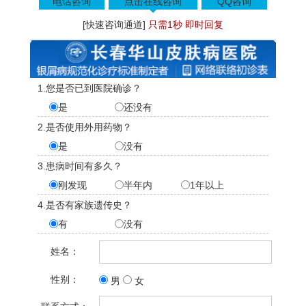
电话咨询
点击在线咨询
QQ咨询
[快速咨询通道]
只需1秒 即时回复
1.您是否已到医院确诊？
是
还没有
2.是否使用外用药物？
是
没有
3.患病时间有多久？
刚发现
半年内
1年以上
4.是否有家族遗传史？
有
没有
姓名：
性别：
男
女