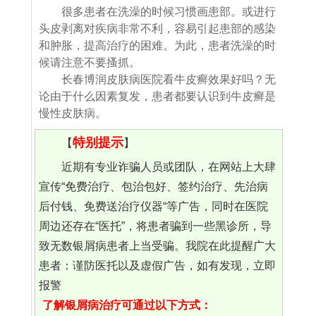
很多患者在洗澡的时候习惯画患部。或进行
头皮剥离对疾病非常不利，容易引起患部的感染
和肿胀，提高治疗的困难。为此，患者洗澡的时
候请注意不要搔抓。
长春博润皮肤病医院看牛皮癣效果好吗？无
论由于什么因素复发，患者都要认识到牛皮癣是
慢性皮肤病。
特别提示
【
】
近期有专业诈骗人员或团队，在网站上大肆
宣传“免费治疗、包治包好、签约治疗、先治病
后付钱、免费送治疗仪器“等广告，同时在医院
周边还存在“医托”，将患者骗到一些黑诊所，导
致无数银屑病患者上当受骗。我院在此提醒广大
患者：谨防医托以及虚假广告，如有发现，立即
报警
了解银屑病治疗可通过以下方式：