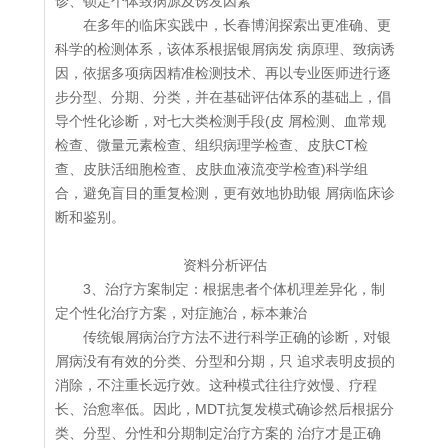
诊、锁定个体致病源及诱发因素
在多年的临床实践中，长春博润探索出更准确、更
科学的检测体系，该体系根据银屑病发 病原理、致病诱
因，依据多项病因精准检测技术、再以专业医师进行逐
步分型、分期、分类，并在基础评估体系的基础上，倡
导个性化诊断，对七大类检测手段(皮 屑检测、血常规
检查、微量元素检查、组织病理学检查、皮肤CT检
查、皮肤活细胞检查、皮肤血液流变学检查)科学组
合，避免盲目的重复检测，更有效地协助银 屑病临床诊
断和鉴别。
资料分析评估
3、治疗方案制定：根据患者个体机理差异化，制
定个性化治疗方案，对症施治，标本兼治
传统银屑病治疗方法不进行科学正确的诊断，对银
屑病没有有效的分类、分型和分期，只 追求表明皮损的
消除，不注重长远疗效。这种模式往往疗效慢、疗程
长、治愈率低。因此，MDT抗复发模式确诊然后根据分
类、分型、分性和分期制定治疗方案的 治疗才是正确