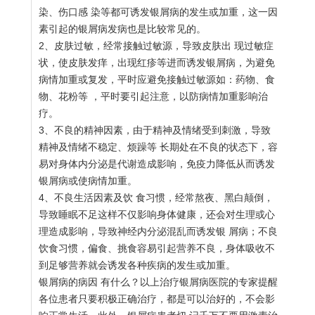
染、伤口感 染等都可诱发银屑病的发生或加重，这一因
素引起的银屑病发病也是比较常见的。
2、皮肤过敏，经常接触过敏源，导致皮肤出 现过敏症
状，使皮肤发痒，出现红疹等进而诱发银屑病，为避免
病情加重或复发，平时应避免接触过敏源如：药物、食
物、花粉等 ，平时要引起注意，以防病情加重影响治
疗。
3、不良的精神因素，由于精神及情绪受到刺激，导致
精神及情绪不稳定、烦躁等 长期处在不良的状态下，容
易对身体内分泌是代谢造成影响，免疫力降低从而诱发
银屑病或使病情加重。
4、不良生活因素及饮 食习惯，经常熬夜、黑白颠倒，
导致睡眠不足这样不仅影响身体健康，还会对生理或心
理造成影响，导致神经内分泌混乱而诱发银 屑病；不良
饮食习惯，偏食、挑食容易引起营养不良，身体吸收不
到足够营养就会诱发各种疾病的发生或加重。
银屑病的病因 有什么？以上治疗银屑病医院的专家提醒
各位患者只要积极正确治疗，都是可以治好的，不会影