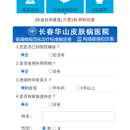
电话咨询
点击在线咨询
QQ咨询
[快速咨询通道]
只需1秒 即时回复
1.您是否已到医院确诊？
是
还没有
2.是否使用外用药物？
是
没有
3.患病时间有多久？
刚发现
半年内
1年以上
4.是否有家族遗传史？
有
没有
姓名：
性别：
男
女