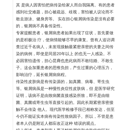
其 是病人因害怕把病传染给家人而自我隔离。有的患者
感到社交难题，担心被疏远、歧视，害怕被人议论而不
敢去游泳、健身房等。 实在担心银屑病传染是没有必要
的，银屑病不具备传染性。
专家提醒患者，银屑病患者如果出现了症状，首先要做
的是积极治 疗，使病情能够尽早的康复。曾有人追访调
查过近千名病人，未发现接触最紧密亲密的夫妻之间传
染的病例，即使是同居20年以上 的也无一人感染。不
必因害怕遗传，担心昆裔也患此病而不敢结婚、不敢生
子。这会加重患者的思惟负担，产生过重的心理压力，
影响治疗，延长银屑病病程。
传染性皮肤病是有传染源的，如真菌、病毒、寄生虫
等。银屑病虽是一种慢性炎症性皮肤病，但 是医学研究
证明，该病不是由致病菌直接感染所致，即不是由细
菌、真菌或寄生虫等直接引起的。因此长期紧密亲密接
触不会传染 他人。现代医学检修手段已相称发达，但至
今仍不能证实本病有传染性致病因子。所以，不管是患
者本人仍是附近人都应改正这种 错误的观点。