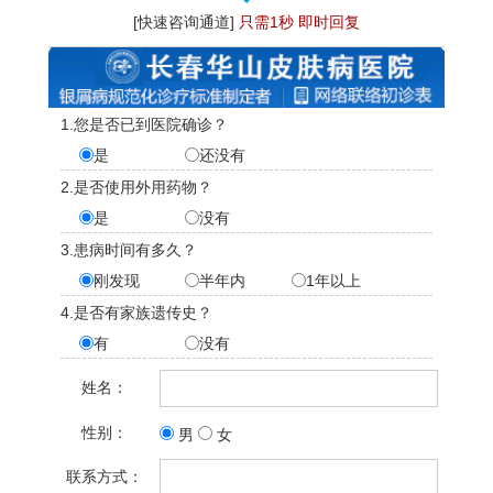
[快速咨询通道]
只需1秒 即时回复
1.您是否已到医院确诊？
是
还没有
2.是否使用外用药物？
是
没有
3.患病时间有多久？
刚发现
半年内
1年以上
4.是否有家族遗传史？
有
没有
姓名：
性别：
男
女
联系方式：