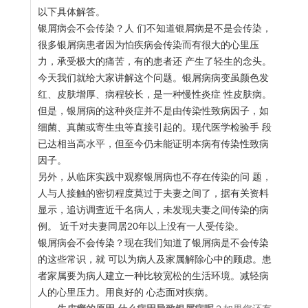
以下具体解答。
银屑病会不会传染？人 们不知道银屑病是不是会传染，
很多银屑病患者因为怕疾病会传染而有很大的心里压
力，承受极大的痛苦，有的患者还 产生了轻生的念头。
今天我们就给大家讲解这个问题。银屑病病变虽颜色发
红、皮肤增厚、病程较长，是一种慢性炎症 性皮肤病。
但是，银屑病的这种炎症并不是由传染性致病因子，如
细菌、真菌或寄生虫等直接引起的。现代医学检验手 段
已达相当高水平，但至今仍未能证明本病有传染性致病
因子。
另外，从临床实践中观察银屑病也不存在传染的问 题，
人与人接触的密切程度莫过于夫妻之间了，据有关资料
显示，追访调查近千名病人，未发现夫妻之间传染的病
例。 近千对夫妻同居20年以上没有一人受传染。
银屑病会不会传染？现在我们知道了银屑病是不会传染
的这些常识，就 可以为病人及家属解除心中的顾虑。患
者家属要为病人建立一种比较宽松的生活环境。减轻病
人的心里压力。用良好的 心态面对疾病。