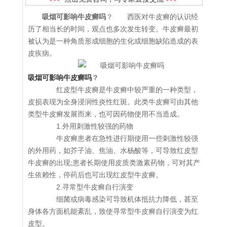
吸烟可影响牛皮癣吗
？ 西医对牛皮癣的认识经
历了相当长的时间，观点也多次发生转变。牛皮癣最初
被认为是一种角质形成细胞的生化或细胞缺陷造成的表
皮疾病。
吸烟可影响牛皮癣吗
？
红皮型牛皮癣是牛皮癣中较严重的一种类型，
皮损表现为全身浸润性炎性红斑。此类牛皮癣可由其他
类型牛皮癣发展而来，也可因药物使用不当造成。
1.外用刺激性较强的药物
牛皮癣患者在急性进行期使用一些刺激性较强
的外用药，如芥子油、焦油、水杨酸等，可导致红皮型
牛皮癣的出现;患者长期使用皮质类激素药物，可对其产
生依赖性，停药后也可出现红皮型牛皮癣。
2.寻常型牛皮癣自行演变
细菌或病毒感染可导致机体抵抗力降低，甚至
身体各方面机能紊乱，致使寻常型牛皮癣自行演变为红
皮型。