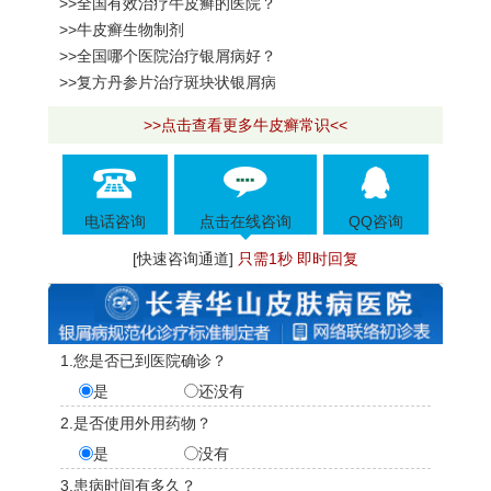
>>全国有效治疗牛皮癣的医院？
>>牛皮癣生物制剂
>>全国哪个医院治疗银屑病好？
>>复方丹参片治疗斑块状银屑病
>>点击查看更多牛皮癣常识<<
电话咨询
点击在线咨询
QQ咨询
[快速咨询通道]
只需1秒 即时回复
1.您是否已到医院确诊？
是
还没有
2.是否使用外用药物？
是
没有
3.患病时间有多久？