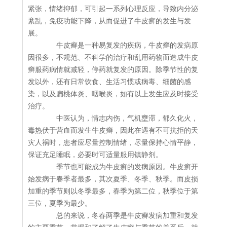
紧张，情绪抑郁，可引起一系列心理反应，导致内分泌
紊乱，免疫功能下降，从而促进了牛皮癣的发生与发
展。
牛皮癣是一种易复发的疾病，牛皮癣的发病原
因很多，不规范、不科学的治疗和乱用药物而造成牛皮
癣服药病情就减轻，停药就复发的原因。除季节性的复
发以外，还有日常饮食、生活习惯或病毒、细菌的感
染，以及扁桃体炎、咽喉炎，如有以上发生应及时接受
治疗。
中医认为，情志内伤，气机壅滞，郁久化火，
毒热伏于营血而发生牛皮癣，因此在遇有不可抗拒的天
灾人祸时，患者应尽量控制情绪，尽量保持心情平静，
保证充足睡眠，必要时可适量服用镇静剂。
季节也可能成为牛皮癣的发病原因。牛皮癣开
始发病于春季者最多，其次夏季、冬季、秋季。而皮损
加重的季节则以冬季最多，春季为第二位，秋季位于第
三位，夏季为最少。
总的来说，冬春两季是牛皮癣发病加重和复发