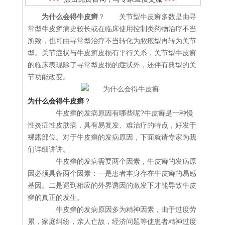
为什么会得牛皮癣
？ 关节型牛皮癣多数是由寻
常型牛皮癣病史较长或在临床使用控制类药物治疗不当
所致，也可由寻常型治疗不当转化为脓疱型再转为关节
型。关节症状与牛皮癣皮损有平行关系，关节型牛皮癣
的临床表现除了寻常型皮损的症状外，还伴有典型的关
节功能改变。
为什么会得牛皮癣
？
牛皮癣的发病原因有哪些呢?牛皮癣是一种慢
性炎症性皮肤病，具有易复发、难治疗的特点，好发于
裸露部位。对于牛皮癣的发病原因，下面就请专家为我
们详细讲讲。
牛皮癣的发病需要两个因素，牛皮癣的发病原
因必须具备两个因素：一是患者本身存在牛皮癣的易感
基因。二是遇到相应的外界诱因的激发下才能导致牛皮
癣的真正的发生。
牛皮癣的发病原因多为精神因素，由于过度劳
累，家庭纠纷，亲人亡故，经济问题等使患者精神过度