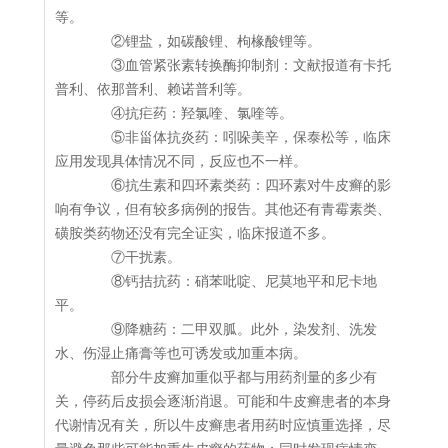
等。
②锂盐，如碳酸锂、枸椽酸锂等。
③血管紧张素转换酶抑制剂：文献报道有卡托
普利、依那普利、赖诺普利等。
④抗疟药：羟氯喹、氯喹等。
⑤非甾体抗炎药：吲哚美辛，保泰松等，临床
应用发现具体情况不同，反应也不一样。
⑥抗生素和四环素类药：四环素对牛皮癣的影
响有争议，但有较多病例的报告。其他还有青霉素类、
磺胺类药物还没有完全证实，临床报道不多。
⑦干扰素。
⑧钙拮抗药：硝苯吡啶、尼莫地平和尼卡地
平。
⑨降糖药：二甲双胍。此外，染发剂、洗发
水、伤湿止痛膏等也可诱发或加重本病。
部分牛皮癣加重似乎都与用药剂量的多少有
关，停药后皮损会逐渐消退。可能和牛皮癣患者的本身
代谢情况有关，所以牛皮癣患者用药时应慎重选择，尽