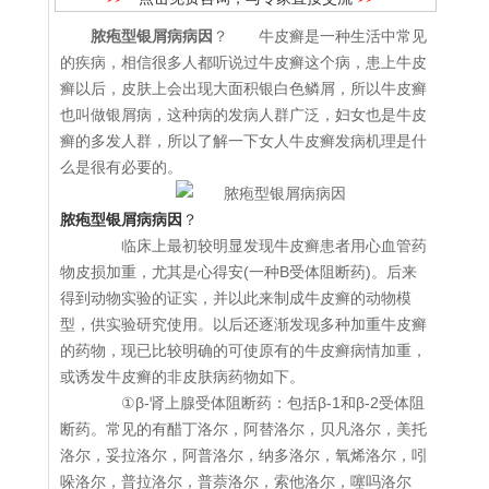
脓疱型银屑病病因
？ 牛皮癣是一种生活中常见
的疾病，相信很多人都听说过牛皮癣这个病，患上牛皮
癣以后，皮肤上会出现大面积银白色鳞屑，所以牛皮癣
也叫做银屑病，这种病的发病人群广泛，妇女也是牛皮
癣的多发人群，所以了解一下女人牛皮癣发病机理是什
么是很有必要的。
脓疱型银屑病病因
？
临床上最初较明显发现牛皮癣患者用心血管药
物皮损加重，尤其是心得安(一种B受体阻断药)。后来
得到动物实验的证实，并以此来制成牛皮癣的动物模
型，供实验研究使用。以后还逐渐发现多种加重牛皮癣
的药物，现已比较明确的可使原有的牛皮癣病情加重，
或诱发牛皮癣的非皮肤病药物如下。
①β-肾上腺受体阻断药：包括β-1和β-2受体阻
断药。常见的有醋丁洛尔，阿替洛尔，贝凡洛尔，美托
洛尔，妥拉洛尔，阿普洛尔，纳多洛尔，氧烯洛尔，吲
哚洛尔，普拉洛尔，普萘洛尔，索他洛尔，噻吗洛尔