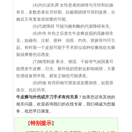
(4)内分泌失调 女性患者的病情与月经和妊娠
有关，多数患者在月经期、妊娠期病情可得到改善，分
娩后又有复发或加重的可能。
(5)代谢障碍 可能与糖和酶的代谢障碍有关。
(6)外伤 外伤之后发生牛皮癣皮损的现象很常
见，如碰伤、注射、接种、虫咬、灼伤、抓挠等均可引
起。有时第一个皮损可能于手术部位或种痘瘢痕处在撕
裂或摩擦伤后诱发。
(7)物理刺激 寒冷、潮湿、干燥等气候因素可
能诱发牛皮癣，日光、紫外线的照射会影响病情，大量
饮酒或食用辛辣、腥发之物也可能诱发。
(8)药物 有些药物可诱发或加重病情，如普萘
洛尔、抗疟药等。
牛皮癣与外伤或开刀手术有何关系
？如果您还有其他的
相关问题，欢迎咨询我们的在线专家，我们竭诚为您服
务，祝您早日康复。
特别提示
【
】