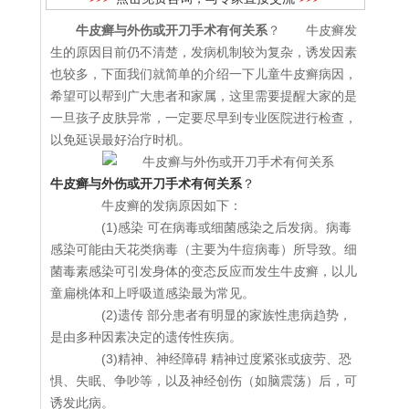
牛皮癣与外伤或开刀手术有何关系
？ 牛皮癣发
生的原因目前仍不清楚，发病机制较为复杂，诱发因素
也较多，下面我们就简单的介绍一下儿童牛皮癣病因，
希望可以帮到广大患者和家属，这里需要提醒大家的是
一旦孩子皮肤异常，一定要尽早到专业医院进行检查，
以免延误最好治疗时机。
牛皮癣与外伤或开刀手术有何关系
？
牛皮癣的发病原因如下：
(1)感染 可在病毒或细菌感染之后发病。病毒
感染可能由天花类病毒（主要为牛痘病毒）所导致。细
菌毒素感染可引发身体的变态反应而发生牛皮癣，以儿
童扁桃体和上呼吸道感染最为常见。
(2)遗传 部分患者有明显的家族性患病趋势，
是由多种因素决定的遗传性疾病。
(3)精神、神经障碍 精神过度紧张或疲劳、恐
惧、失眠、争吵等，以及神经创伤（如脑震荡）后，可
诱发此病。